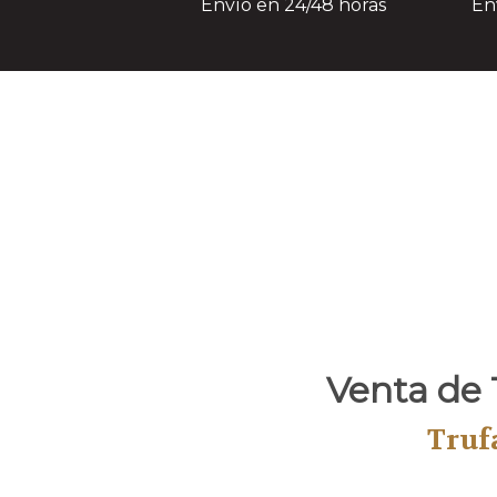
Envío en 24/48 horas
En
Venta de 
Trufa