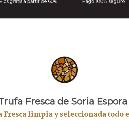
víos gratis a partir de 60€
Pago 100% seguro
Trufa Fresca de Soria
Espor
 Fresca limpia y seleccionada todo 