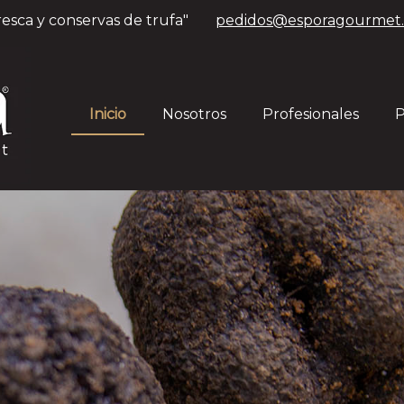
resca y conservas de trufa"
pedidos
@esporagourmet
Inicio
Nosotros
Profesionales
P