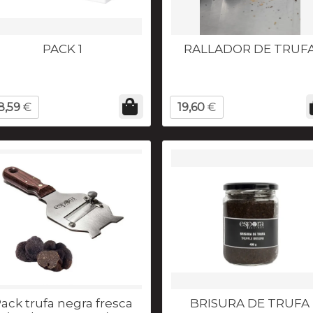
PACK 1
RALLADOR DE TRUF
8,59
€
19,60
€
ack trufa negra fresca
BRISURA DE TRUFA