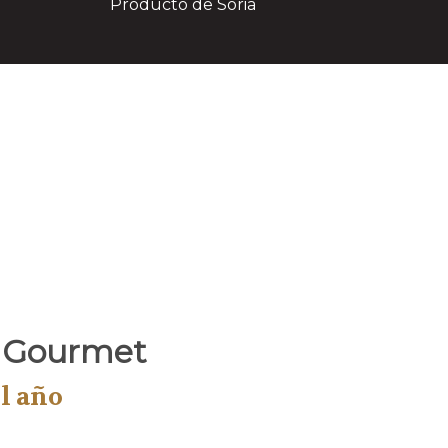
Producto de Soria
a Gourmet
el año