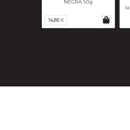
NEGRA 50g
l
14,85
€