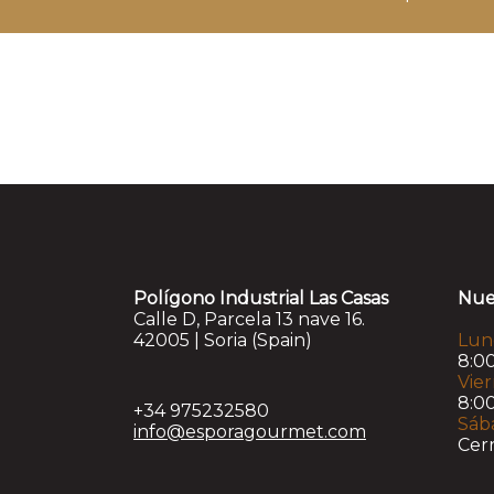
Polígono Industrial Las Casas
Nue
Calle D, Parcela 13 nave 16.
42005 | Soria (Spain)
Lun
8:00
Vie
8:00
+34 975232580
Sáb
info@esporagourmet.com
Cer