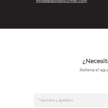
info@esporagourmet.com
¿Necesit
Rellena el sig