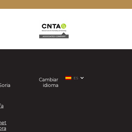
ES
Cambiar
Soria
idioma
fa
met
pra