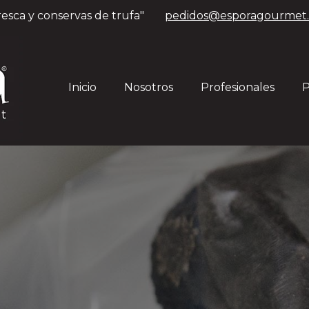
resca y conservas de trufa"
pedidos
@esporagourmet
Inicio
Nosotros
Profesionales
P