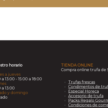
stro horario
TIENDA ONLINE
Compra online trufa de 
es a jueves
 a 13:00 - 15:00 a 18:00
Trufas frescas
rnes
Condimentos de tru
 a 13:00
Especial Horeca
ado y domingo
Accesorio de trufa
rado
Packs Regalo Gour
Condiciones de com