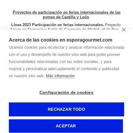
Proyectos de participación en ferias internacionales de las
pymes de Castilla y León
Línea 2023 Participación en ferias internacionales.
Proyecto:
Anuga en Alemania y
Salón de Gourmets de Madrid. nº de Expte.
08F/23/SO/0014.
Línea 2024 Ferias y exposiciones
internacionales
. Proyecto: Participación Salón Gourmets de
Acerca de las cookies en esporagourmet.com
Madrid (España) del 22 al 25 de abril de 2024, CIBUS en Parma
Usamos cookies para recolectar y analizar información relacionada
(Italia) del 4 al 7 de mayo de 2024, Speciality Food and Fine Fair
en Londres (Reino Unido) y Sial París en París (Francia) del 19 al
con el uso y desempeño de nuestro sitio web para poder proveer
23 de octubre de 2024. Nº Expte: 08F/24/SO0009.
funcionalidades relacionadas con las redes sociales, y para
mejorar y personalizar adecuadamente el contenido y publicidad
en nuestro sitio web.
Más información
Configuración de cookies
RECHAZAR TODO
ESPORA GOURMET 2026
-
Aviso legal
-
Política de privacidad
-
Política de cookies
- By
CiberPubli
-
ACEPTAR