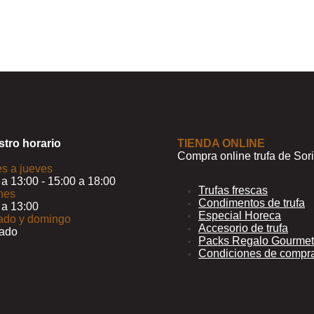
tro horario
TIENDA ONLINE
Compra online trufa de Sor
s a jueves
 a 13:00 - 15:00 a 18:00
Trufas frescas
nes
Condimentos de trufa
 a 13:00
Especial Horeca
ado y domingo
Accesorio de trufa
rado
Packs Regalo Gourmet
Condiciones de compr