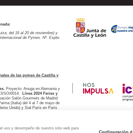
onada:
iza, del 16 al 20 de noviembre) y
 internacional de Pymes. Nº. Expte.
nales de las pymes de Castilla y
es.
Proyecto: Anuga en Alemania y
/23/SO/0014.
Línea 2024 Ferias y
cipación Salón Gourmets de Madrid
arma (Italia) del 4 al 7 de mayo de
eino Unido) y Sial París en París
. Nº Expte: 08F/24/SO0009.
 el uso y desempeño de nuestro sitio web para
Configuración d