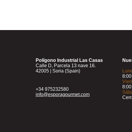
Polígono Industrial Las Casas
Nues
Calle D, Parcela 13 nave 16.
42005 | Soria (Spain)
Lune
8:00
Vier
8:00
+34 975232580
Sáb
info@esporagourmet.com
Cer