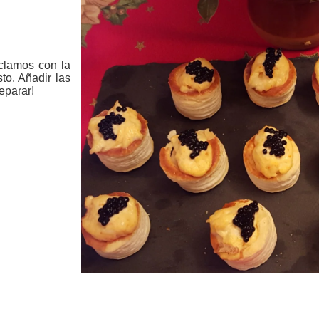
zclamos con la
to. Añadir las
reparar!