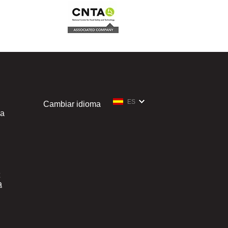
ES
Cambiar idioma
ia
a