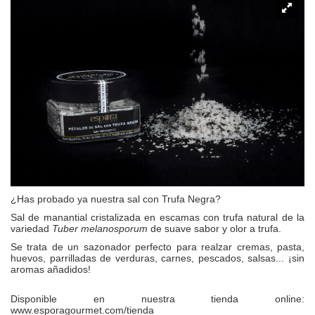
¿Has probado ya nuestra sal con Trufa Negra?
Sal de manantial cristalizada en escamas con trufa natural de la
variedad
Tuber melanosporum
de suave sabor y olor a trufa.
Se trata de un sazonador perfecto para realzar cremas, pasta,
huevos, parrilladas de verduras, carnes, pescados, salsas... ¡sin
aromas añadidos!
Disponible en nuestra tienda online:
www.esporagourmet.com/tienda