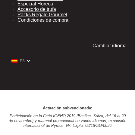
Especial Horeca
Accesorio de trufa
Packs Regalo Gourmet
Condiciones de compra
Cambiar idioma
ES
Actuación subvencionada:
Participación en la Feria IGEHO 2019 (Basilea, Suiza, del 16 al 20
de noviembre) y material promocional en varios idiomas, expansión
internacional de Pymes. Nº. Expte. 08/18/SO/0036.