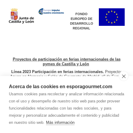
FONDO
EUROPEO DE
DESARROLLO
REGIONAL
Proyectos de participación en ferias internacionales de las
pymes de Castilla y León
Línea 2023 Participación en ferias internacionales.
Proyecto:
Anuga en Alemania y
Salón de Gourmets de Madrid. nº de Expte.
08F/23/SO/0014.
Línea 2024 Ferias y exposiciones
internacionales
. Proyecto: Participación Salón Gourmets de
Acerca de las cookies en esporagourmet.com
Madrid (España) del 22 al 25 de abril de 2024, CIBUS en Parma
Usamos cookies para recolectar y analizar información relacionada
(Italia) del 4 al 7 de mayo de 2024, Speciality Food and Fine Fair
en Londres (Reino Unido) y Sial París en París (Francia) del 19 al
con el uso y desempeño de nuestro sitio web para poder proveer
23 de octubre de 2024. Nº Expte: 08F/24/SO0009.
funcionalidades relacionadas con las redes sociales, y para
mejorar y personalizar adecuadamente el contenido y publicidad
en nuestro sitio web.
Más información