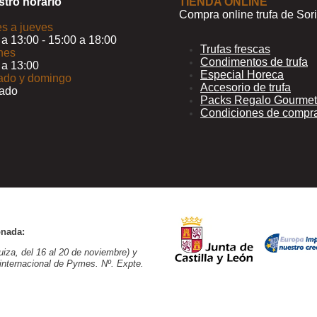
tro horario
TIENDA ONLINE
Compra online trufa de Sor
s a jueves
 a 13:00 - 15:00 a 18:00
Trufas frescas
nes
Condimentos de trufa
 a 13:00
Especial Horeca
ado y domingo
Accesorio de trufa
rado
Packs Regalo Gourmet
Condiciones de compr
onada:
iza, del 16 al 20 de noviembre) y
 internacional de Pymes. Nº. Expte.