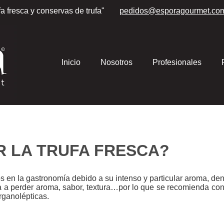
fa fresca y conservas de trufa"
pedidos
@esporagourmet.co
Inicio
Nosotros
Profesionales
 LA TRUFA FRESCA?
s en la gastronomía debido a su intenso y particular aroma, d
a a perder aroma, sabor, textura…por lo que se recomienda con
rganolépticas.