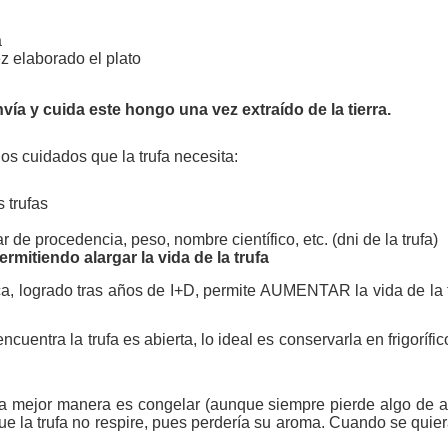
a
z elaborado el plato
a y cuida este hongo una vez extraído de la tierra.
s cuidados que la trufa necesita:
 trufas
ar de procedencia, peso, nombre científico, etc. (dni de la trufa)
itiendo alargar la vida de la trufa
sca, logrado tras años de I+D, permite AUMENTAR la vida de la 
uentra la trufa es abierta, lo ideal es conservarla en frigoríf
 la mejor manera es congelar (aunque siempre pierde algo de a
 la trufa no respire, pues perdería su aroma. Cuando se quiera