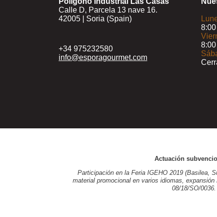
Polígono Industrial Las Casas
Nues
Calle D, Parcela 13 nave 16.
42005 | Soria (Spain)
Lune
8:00
Vier
8:00
+34 975232580
Sáb
info@esporagourmet.com
Cer
Actuación subvenci
Participación en la Feria IGEHO 2019 (Basilea, Su
material promocional en varios idiomas, expansión
08/18/SO/0036.