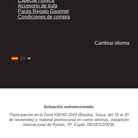
Especial Horeca
Accesorio de trufa
Packs Regalo Gourmet
Condiciones de compra
Cambiar idioma
ES
Actuación subvencionada:
Participación en la Feria IGEHO 2019 (Basilea, Suiza, del 16 al 20
de noviembre) y material promocional en varios idiomas, expansión
internacional de Pymes. Nº. Expte. 08/18/SO/0036.