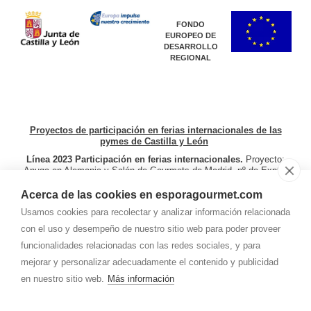
FONDO
EUROPEO DE
DESARROLLO
REGIONAL
Proyectos de participación en ferias internacionales de las
pymes de Castilla y León
Línea 2023 Participación en ferias internacionales.
Proyecto:
Anuga en Alemania y
Salón de Gourmets de Madrid. nº de Expte.
08F/23/SO/0014.
Línea 2024 Ferias y exposiciones
internacionales
. Proyecto: Participación Salón Gourmets de
Acerca de las cookies en esporagourmet.com
Madrid (España) del 22 al 25 de abril de 2024, CIBUS en Parma
Usamos cookies para recolectar y analizar información relacionada
(Italia) del 4 al 7 de mayo de 2024, Speciality Food and Fine Fair
en Londres (Reino Unido) y Sial París en París (Francia) del 19 al
con el uso y desempeño de nuestro sitio web para poder proveer
23 de octubre de 2024. Nº Expte: 08F/24/SO0009.
funcionalidades relacionadas con las redes sociales, y para
mejorar y personalizar adecuadamente el contenido y publicidad
en nuestro sitio web.
Más información