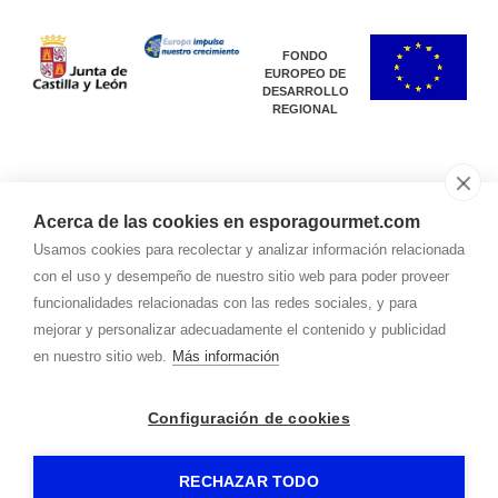
FONDO
EUROPEO DE
DESARROLLO
REGIONAL
Acerca de las cookies en esporagourmet.com
Subsidized performance:
Usamos cookies para recolectar y analizar información relacionada
Participation in the IGEHO 2019 Fair (Basel, Switzerland, from
November 16 to 20) and promotional material in several languages,
con el uso y desempeño de nuestro sitio web para poder proveer
international expansion of SMEs. No. Expt. 08/18/SO/0036.
funcionalidades relacionadas con las redes sociales, y para
mejorar y personalizar adecuadamente el contenido y publicidad
en nuestro sitio web.
Más información
Configuración de cookies
RECHAZAR TODO