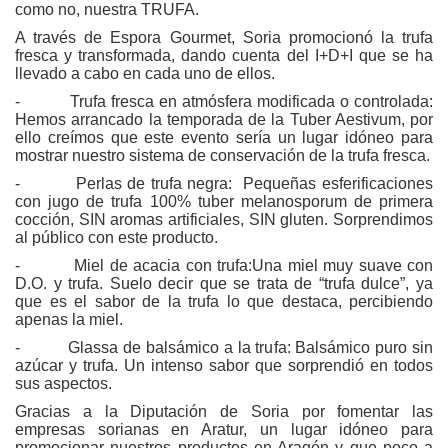
como no, nuestra TRUFA.
A través de Espora Gourmet, Soria promocionó la trufa
fresca y transformada, dando cuenta del I+D+I que se ha
llevado a cabo en cada uno de ellos.
- Trufa fresca en atmósfera modificada o controlada:
Hemos arrancado la temporada de la Tuber Aestivum, por
ello creímos que este evento sería un lugar idóneo para
mostrar nuestro sistema de conservación de la trufa fresca.
- Perlas de trufa negra: Pequeñas esferificaciones
con jugo de trufa 100% tuber melanosporum de primera
cocción, SIN aromas artificiales, SIN gluten. Sorprendimos
al público con este producto.
- Miel de acacia con trufa:Una miel muy suave con
D.O. y trufa. Suelo decir que se trata de “trufa dulce”, ya
que es el sabor de la trufa lo que destaca, percibiendo
apenas la miel.
- Glassa de balsámico a la trufa: Balsámico puro sin
azúcar y trufa. Un intenso sabor que sorprendió en todos
sus aspectos.
Gracias a la Diputación de Soria por fomentar las
empresas sorianas en Aratur, un lugar idóneo para
promocionar nuestros productos en Aragón y que poco a